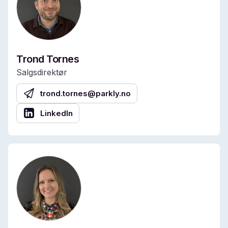
Trond Tornes
Salgsdirektør
trond.tornes@parkly.no
LinkedIn