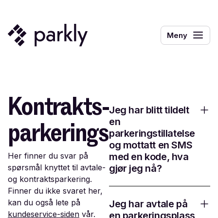
Meny
Kontrakts-
Jeg har blitt tildelt
parkerings
en
parkeringstillatelse
og mottatt en SMS
Her finner du svar på
med en kode, hva
spørsmål knyttet til avtale-
gjør jeg nå?
og kontraktsparkering.
Finner du ikke svaret her,
kan du også lete på
Jeg har avtale på
kundeservice-siden
vår.
en parkeringsplass,