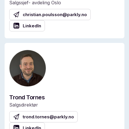
Salgssjef- avdeling Oslo
christian.poulsson@parkly.no
LinkedIn
Trond Tornes
Salgsdirektør
trond.tornes@parkly.no
LinkedIn